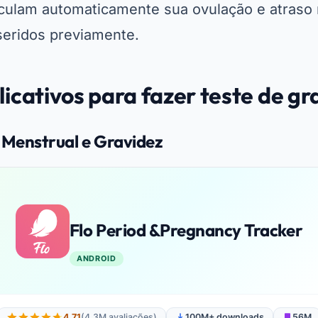
lculam automaticamente sua ovulação e atraso
eridos previamente.
icativos para fazer teste de gr
 Menstrual e Gravidez
Flo Period &Pregnancy Tracker
ANDROID
4.71
(4.3M avaliações)
100M+ downloads
56M