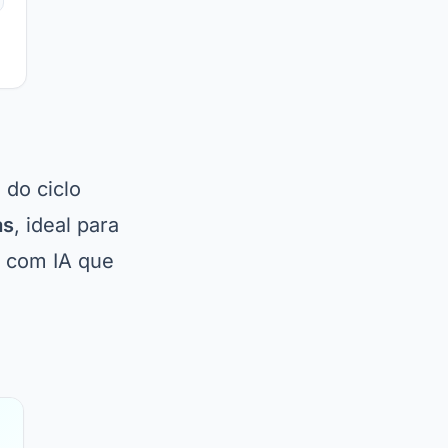
do ciclo
as
, ideal para
a com IA que