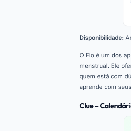
Disponibilidade:
An
O Flo é um dos a
menstrual. Ele of
quem está com dúv
aprende com seus 
Clue – Calendár