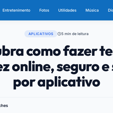
Entretenimento
Fotos
Utilidades
Música
Di
5 min de leitura
APLICATIVOS
bra como fazer te
z online, seguro e
por aplicativo
ches