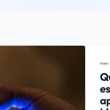
maio 
Qu
e
ap