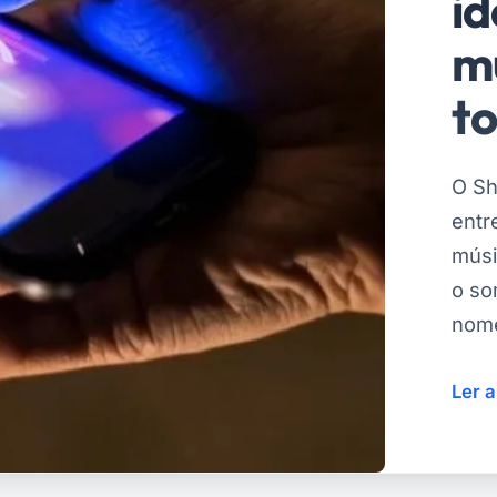
id
m
t
O Sh
entr
músi
o so
nome
Ler 