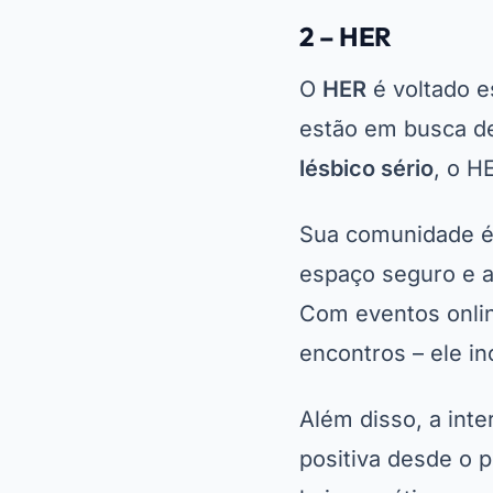
2 – HER
O
HER
é voltado e
estão em busca d
lésbico sério
, o H
Sua comunidade é 
espaço seguro e a
Com eventos onlin
encontros – ele i
Além disso, a int
positiva desde o p