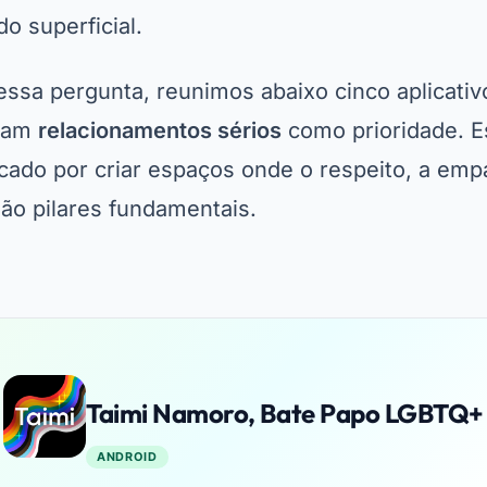
o superficial.
essa pergunta, reunimos abaixo cinco aplicati
cam
relacionamentos sérios
como prioridade. E
ado por criar espaços onde o respeito, a empa
o pilares fundamentais.
Taimi Namoro, Bate Papo LGBTQ+
ANDROID