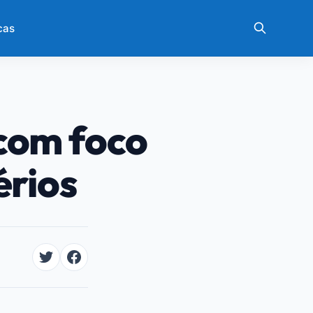
cas
com foco
érios