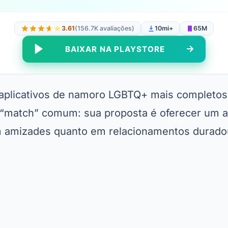
3.61
(156.7K avaliações)
10mi+
65M
BAIXAR NA PLAYSTORE
plicativos de namoro LGBTQ+ mais completos d
 “match” comum: sua proposta é oferecer um 
m amizades quanto em relacionamentos durado