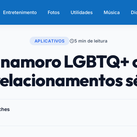
Entretenimento
Fotos
Utilidades
Música
Di
5 min de leitura
APLICATIVOS
 namoro LGBTQ+ 
elacionamentos s
ches