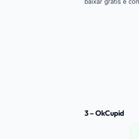
baixar grátis e c
3 – OkCupid