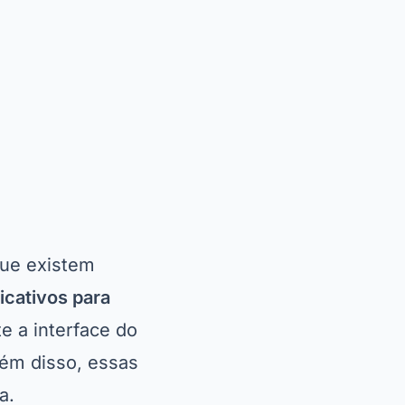
que existem
licativos para
e a interface do
lém disso, essas
a.