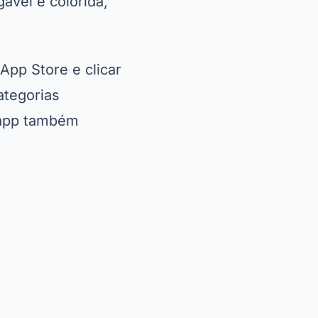
ável e colorida,
App Store e clicar
ategorias
O app também