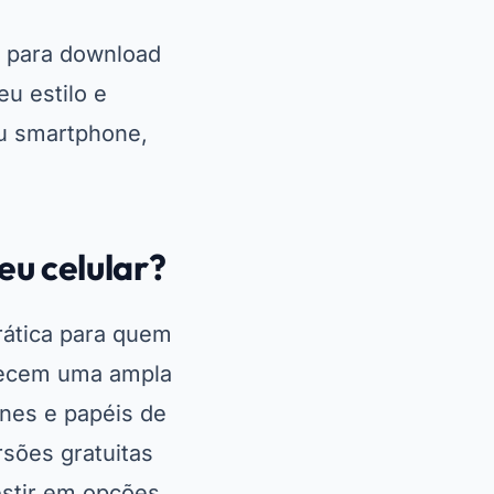
s para download
u estilo e
eu smartphone,
eu celular?
rática para quem
erecem uma ampla
ones e papéis de
sões gratuitas
estir em opções