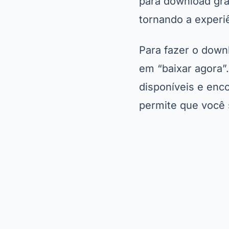
para download gra
tornando a experi
Para fazer o down
em “baixar agora”
disponíveis e enc
permite que você s